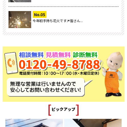
今年初手持ち花火です🎆皆さん...
[
]
ピックアップ