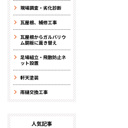
現場調査・劣化診断
瓦屋根、補修工事
瓦屋根からガルバリウ
ム鋼板に葺き替え
足場組立・飛散防止ネ
ット設置
軒天塗装
雨樋交換工事
人気記事