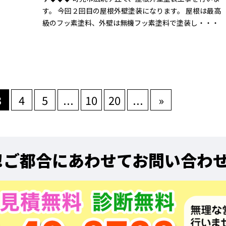
す。 今回２回目の屋根外壁塗装になります。 屋根は最高
級のフッ素塗料、外壁は無機フッ素塗料で塗装し・・・
3
4
5
...
10
20
...
»
!
ご都合にあわせてお問い合わ