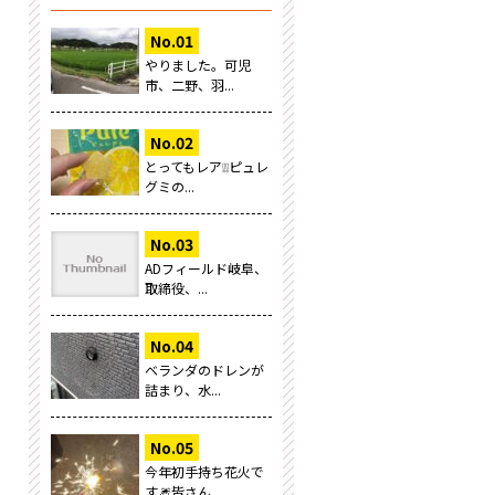
やりました。可児
市、二野、羽...
とってもレア❕❕ピュレ
グミの...
ADフィールド岐阜、
取締役、...
ベランダのドレンが
詰まり、水...
今年初手持ち花火で
す🎆皆さん...