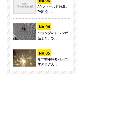
ADフィールド岐阜、
取締役、...
ベランダのドレンが
詰まり、水...
今年初手持ち花火で
す🎆皆さん...