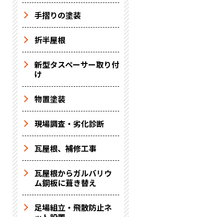
手摺りの塗装
折半屋根
新型タスペーサー取り付
け
物置塗装
現場調査・劣化診断
瓦屋根、補修工事
瓦屋根からガルバリウ
ム鋼板に葺き替え
足場組立・飛散防止ネ