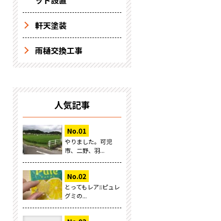
ット設置
軒天塗装
雨樋交換工事
人気記事
やりました。可児
市、二野、羽...
とってもレア❕❕ピュレ
グミの...