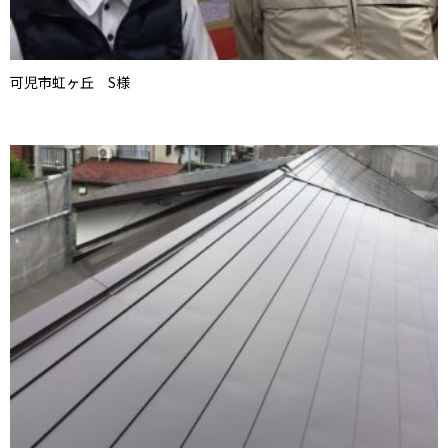
可児市虹ヶ丘 S様